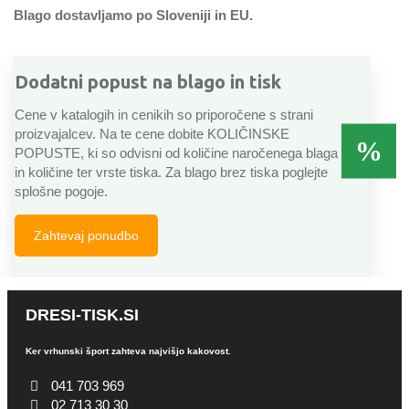
Blago dostavljamo po Sloveniji in EU.
Dodatni popust na blago in tisk
Cene v katalogih in cenikih so priporočene s strani
proizvajalcev. Na te cene dobite KOLIČINSKE
POPUSTE, ki so odvisni od količine naročenega blaga
in količine ter vrste tiska. Za blago brez tiska poglejte
splošne pogoje.
Zahtevaj ponudbo
DRESI-TISK.SI
Ker vrhunski šport zahteva najvišjo kakovost.
041 703 969
02 713 30 30