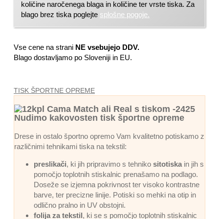
količine naročenega blaga in količine ter vrste tiska. Za
blago brez tiska poglejte
splošne pogoje.
Vse cene na strani
NE vsebujejo DDV.
Blago dostavljamo po Sloveniji in EU.
TISK ŠPORTNE OPREME
Nudimo kakovosten tisk športne opreme
Drese in ostalo športno opremo Vam kvalitetno potiskamo z
različnimi tehnikami tiska na tekstil:
preslikači
, ki jih pripravimo s tehniko
sitotiska
in jih s
pomočjo toplotnih stiskalnic prenašamo na podlago.
Doseže se izjemna pokrivnost ter visoko kontrastne
barve, ter precizne linije. Potiski so mehki na otip in
odlično pralno in UV obstojni.
folija za tekstil
, ki se s pomočjo toplotnih stiskalnic