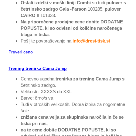
Ostali izdelki v moški liniji Combi
so tudi
pulover s
četrtinsko zadrgo Gala -Faraon
100285,
pulover
CAIRO
II 101333.
Na priporočene prodajne cene dobite DODATNE
POPUSTE, ki so odvisni od količine naročenega
blaga in tiska.
Pošljite povpraševanje na
info@dresi-tisk.si
Preveri ceno
Trening trenirka Cama Jump
Cenovno ugodna
trenirka za trening Cama Jump s
četrtinsko zadrgo.
Velikosti : XXXXS do XXL
Barve: črno/siva
Tudi v otroških velikostih. Dobra izbira za nogometne
šole.
znižana cena velja za skupinska naročila in če se
tiska pri nas,
na te cene dobite DODATNE POPUSTE, ki so