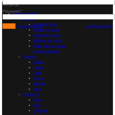
Navigacija
Password
*
Spletni katalogi
Namen
Nogomet dresi
Create Account
Lost Password?
Trenirke, trening
Dvoranski športi
Atletika, tek, tenis
Torbe, jakne, ostala
športna oprema
Znamke
Adidas
Cama
Craft
Erima
Kempa
Jako
Znamke 2
Joma
Nike
Uhlsport