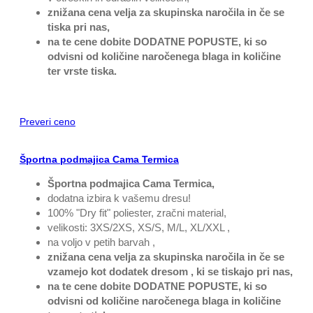
znižana cena velja za skupinska naročila in če se
tiska pri nas,
na te cene dobite DODATNE POPUSTE, ki so
odvisni od količine naročenega blaga in količine
ter vrste tiska.
Preveri ceno
Športna podmajica Cama Termica
Športna podmajica Cama Termica,
dodatna izbira k vašemu dresu!
100% "Dry fit" poliester, zračni material,
velikosti: 3XS/2XS, XS/S, M/L, XL/XXL ,
na voljo v petih barvah ,
znižana cena velja za skupinska naročila in če se
vzamejo kot dodatek dresom , ki se tiskajo pri nas,
na te cene dobite DODATNE POPUSTE, ki so
odvisni od količine naročenega blaga in količine