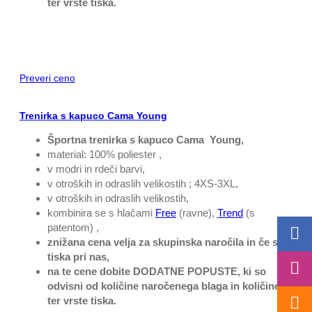
ter vrste tiska.
Preveri ceno
Trenirka s kapuco Cama Young
Športna trenirka s kapuco Cama Young,
material: 100% poliester ,
v modri in rdeči barvi,
v otroških in odraslih velikostih ; 4XS-3XL,
v otroških in odraslih velikostih,
kombinira se s hlačami
Free
(ravne),
Trend
(s
patentom) ,
znižana cena velja za skupinska naročila in če se
tiska pri nas,
na te cene dobite DODATNE POPUSTE, ki so
odvisni od količine naročenega blaga in količine
ter vrste tiska.