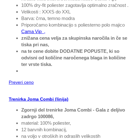
100% dry-fit poliester zagotavlja optimalno zračnost .
Velikosti : XXXS do XXL
Barva: črna, temno modra
Priporočamo kombinacijo s poliesterno polo majico
Cama Vip ,
znižana cena velja za skupinska naročila in če se
tiska pri nas,
na te cene dobite DODATNE POPUSTE, ki so
odvisni od količine naročenega blaga in količine
ter vrste tiska.
Preveri ceno
Trenirka Joma Combi (linija)
Zgornji del trenirke Joma Combi - Gala z deljivo
zadrgo 100086,
material: 100% poliester,
12 barvnih kombinacij,
na voljo v otroških in odraslih velikostih