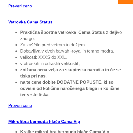
Preveri ceno
Vetrovka Cama Status
Praktična športna vetrovka Cama Status
z deljivo
zadrgo.
Za zaščito pred vetrom in dežjem.
Dobavljiva v dveh barvah -royal in temno modra.
velikosti: XXXS do XXL.
v otroških in odraslih velikostih,
znižana cena velja za skupinska naročila in če se
tiska pri nas,
na te cene dobite DODATNE POPUSTE, ki so
odvisni od količine naročenega blaga in količine
ter vrste tiska.
Preveri ceno
Mikrofibra bermuda hlače Cama Vip
Kratke mikrofibra bermuda hlače Cama Vip,