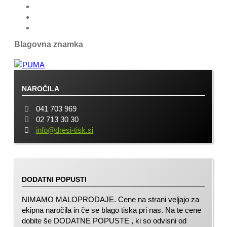
Blagovna znamka
NAROČILA
041 703 969
02 713 30 30
info@dresi-tisk.si
DODATNI POPUSTI
NIMAMO MALOPRODAJE. Cene na strani veljajo za
ekipna naročila in če se blago tiska pri nas. Na te cene
dobite še DODATNE POPUSTE , ki so odvisni od