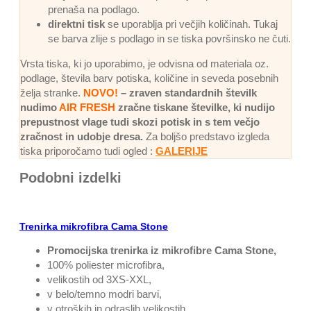
prenaša na podlago.
direktni tisk
se uporablja pri večjih količinah. Tukaj
se barva zlije s podlago in se tiska površinsko ne čuti.
Vrsta tiska, ki jo uporabimo, je odvisna od materiala oz.
podlage, števila barv potiska, količine in seveda posebnih
želja stranke.
NOVO!
– zraven standardnih številk
nudimo
AIR FRESH
zračne tiskane številke, ki nudijo
prepustnost vlage tudi skozi potisk in s tem večjo
zračnost in udobje dresa.
Za boljšo predstavo izgleda
tiska priporočamo tudi ogled :
GALERIJE
Podobni izdelki
Trenirka mikrofibra Cama Stone
Promocijska trenirka iz mikrofibre Cama Stone,
100% poliester microfibra,
velikostih od 3XS-XXL,
v belo/temno modri barvi,
v otroških in odraslih velikostih,