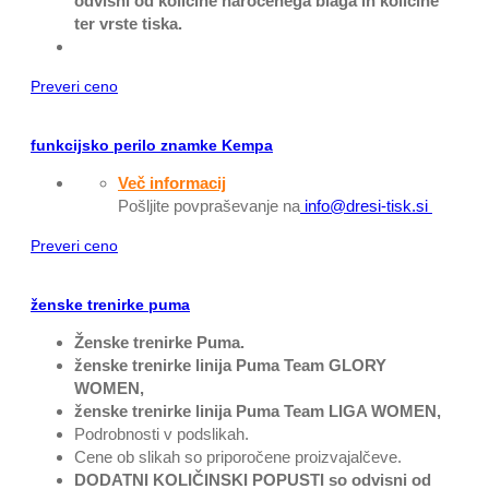
odvisni od količine naročenega blaga in količine
ter vrste tiska.
Preveri ceno
funkcijsko perilo znamke Kempa
Več informacij
Pošljite povpraševanje na
info@dresi-tisk.si
Preveri ceno
ženske trenirke puma
Ženske trenirke Puma.
ženske trenirke linija
Puma Team GLORY
WOMEN,
ženske trenirke linija
Puma Team LIGA WOMEN,
Podrobnosti v podslikah.
Cene ob slikah so priporočene proizvajalčeve.
DODATNI KOLIČINSKI POPUSTI so odvisni od