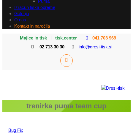
Puma
Izračun tiska opreme
Galerija
O nas
Kontakt in naročila
Majice in tisk
|
tisk.center
041 703 969
02 713 30 30
info@dresi-tisk.si
trenirka puma team cup
Bug Fix